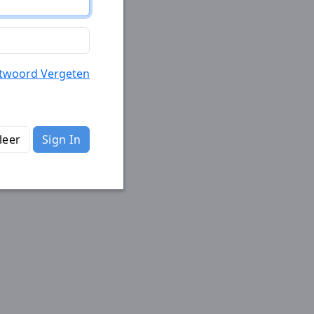
twoord Vergeten
leer
Sign In