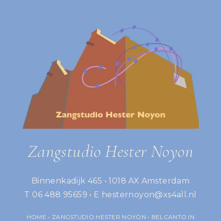
Zangstudio Hester Noyon
Binnenkadijk 465 • 1018 AX Amsterdam
T 06 488 95659 • E
hesternoyon@xs4all.nl
HOME
•
ZANGSTUDIO HESTER NOYON
•
BELCANTO IN