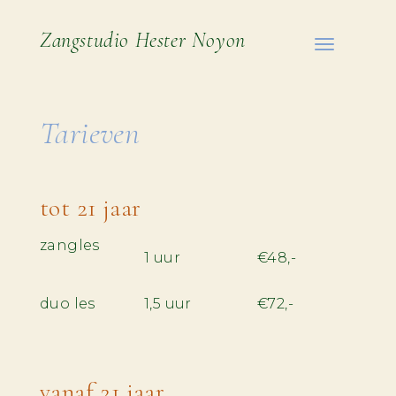
Zangstudio Hester Noyon
Toggle
navigatio
Tarieven
tot 21 jaar
zangles
1 uur
€48,-
duo les
1,5 uur
€72,-
vanaf 21 jaar